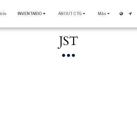
icio
INVENTARIO
ABOUT CTG
Más
JST