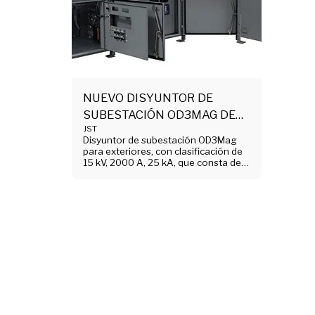
NUEVO DISYUNTOR DE
SUBESTACIÓN OD3MAG DE
JST
15,5 KV Y 2000 A
Disyuntor de subestación OD3Mag
para exteriores, con clasificación de
15 kV, 2000 A, 25 kA, que consta de
(1) marco completamente
ensamblado y probado. Consulte la
lista de materiales del artículo para
obtener más detalles. Llame o envíe
un correo electrónico a CTG.