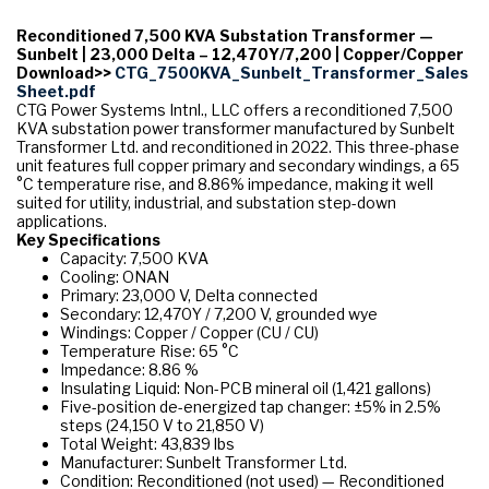
Reconditioned 7,500 KVA Substation Transformer —
Sunbelt | 23,000 Delta – 12,470Y/7,200 | Copper/Copper
Download>>
CTG_7500KVA_Sunbelt_Transformer_Sales
Sheet.pdf
CTG Power Systems Intnl., LLC offers a reconditioned 7,500
KVA substation power transformer manufactured by Sunbelt
Transformer Ltd. and reconditioned in 2022. This three-phase
unit features full copper primary and secondary windings, a 65
°C temperature rise, and 8.86% impedance, making it well
suited for utility, industrial, and substation step-down
applications.
Key Specifications
Capacity: 7,500 KVA
Cooling: ONAN
Primary: 23,000 V, Delta connected
Secondary: 12,470Y / 7,200 V, grounded wye
Windings: Copper / Copper (CU / CU)
Temperature Rise: 65 °C
Impedance: 8.86 %
Insulating Liquid: Non-PCB mineral oil (1,421 gallons)
Five-position de-energized tap changer: ±5% in 2.5%
steps (24,150 V to 21,850 V)
Total Weight: 43,839 lbs
Manufacturer: Sunbelt Transformer Ltd.
Condition: Reconditioned (not used) — Reconditioned