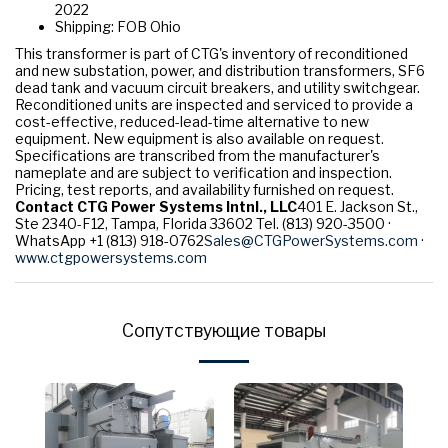
2022
Shipping: FOB Ohio
This transformer is part of CTG's inventory of reconditioned
and new substation, power, and distribution transformers, SF6
dead tank and vacuum circuit breakers, and utility switchgear.
Reconditioned units are inspected and serviced to provide a
cost-effective, reduced-lead-time alternative to new
equipment. New equipment is also available on request.
Specifications are transcribed from the manufacturer's
nameplate and are subject to verification and inspection.
Pricing, test reports, and availability furnished on request.
Contact CTG Power Systems Intnl., LLC
401 E. Jackson St.,
Ste 2340-F12, Tampa, Florida 33602 Tel. (813) 920-3500 ·
WhatsApp +1 (813) 918-0762
Sales@CTGPowerSystems.com
·
www.ctgpowersystems.com
Сопутствующие товары