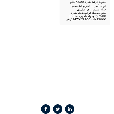
محولة فرعية بقدرة 7,500 كيلو
فولت أمبير — الحزام الشمسي |
23,000 دلتا - 12,470 ي/ 7,200
حزام الشمس - جزر سليمان
محول محطة فرعية مُجدد بقدرة
7500 كيلو فولت أمبير - صنبلت |
23000 دلتا - 12470Y/7200 رقم
الصنف STT-06-0033. تقدم شركة
CTG Power Systems Intnl., LLC
محول طاقة فائضًا مستعملًا بقدرة
7500 كيلو فولت أمبير، من إنتاج
شركة Sunbelt Transformer Ltd.،
وتم تجديده في عام 2022. تتميز هذه
الوحدة ثلاثية الأطوار بملفات ابتدائية
وثانوية نحاسية بالكامل، وارتفاع في
درجة الحرارة يصل إلى 65 درجة
مئوية، ومقاومة 8.86%، مما يجعلها
مناسبة تمامًا لتطبيقات المرافق العامة
والصناعية ومحطات التحويل لخفض
الجهد.